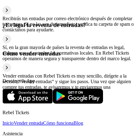
Recibirás tus entradas por correo electrónico después de completar
tu compra. Si no las ves de inmediato, verifica tu carpeta de spam o
¿Es legal la reventa de entradas?
contáctanos para ayudarte.
Sí, en la gran mayoría de países la reventa de entradas es legal,
siempre que se cumplan las normativas locales. En Rebel Tickets
Cómo vender entradas
operamos de manera segura y transparente dentro del marco legal.
Vender entradas con Rebel Tickets es muy sencillo, dirígete a la
Descarga la App
sección “Vender entradas“ y sigue los pasos. Una vez que alguien
compre tus entradas, te avisaremos y te enviaremos una
confirmación con la información relativa al pago.
Rebel Tickets
Inicio
Vender entrada
Cómo funciona
Blog
Asistencia