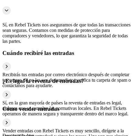
Sí, en Rebel Tickets nos aseguramos de que todas las transacciones
sean seguras. Contamos con medidas de protección para
compradores y vendedores, lo que garantiza la seguridad de todas
las partes.
Cuándo recibiré las entradas
Recibirás tus entradas por correo electrónico después de completar
tu compra. Si no las ves de inmediato, verifica tu carpeta de spam o
¿Es legal la reventa de entradas?
contáctanos para ayudarte.
Sí, en la gran mayoría de países la reventa de entradas es legal,
siempre que se cumplan las normativas locales. En Rebel Tickets
Cómo vender entradas
operamos de manera segura y transparente dentro del marco legal.
Vender entradas con Rebel Tickets es muy sencillo, dirígete a la
Descarga la App