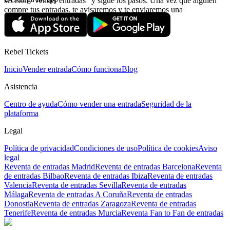
sección “Vender entradas“ y sigue los pasos. Una vez que alguien
compre tus entradas, te avisaremos y te enviaremos una
confirmación con la información relativa al pago.
Rebel Tickets
Inicio
Vender entrada
Cómo funciona
Blog
Asistencia
Centro de ayuda
Cómo vender una entrada
Seguridad de la
plataforma
Legal
Política de privacidad
Condiciones de uso
Política de cookies
Aviso
legal
Reventa de entradas Madrid
Reventa de entradas Barcelona
Reventa
de entradas Bilbao
Reventa de entradas Ibiza
Reventa de entradas
Valencia
Reventa de entradas Sevilla
Reventa de entradas
Málaga
Reventa de entradas A Coruña
Reventa de entradas
Donostia
Reventa de entradas Zaragoza
Reventa de entradas
Tenerife
Reventa de entradas Murcia
Reventa Fan to Fan de entradas