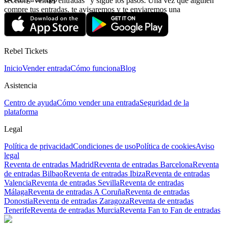
sección “Vender entradas“ y sigue los pasos. Una vez que alguien
compre tus entradas, te avisaremos y te enviaremos una
confirmación con la información relativa al pago.
Rebel Tickets
Inicio
Vender entrada
Cómo funciona
Blog
Asistencia
Centro de ayuda
Cómo vender una entrada
Seguridad de la
plataforma
Legal
Política de privacidad
Condiciones de uso
Política de cookies
Aviso
legal
Reventa de entradas Madrid
Reventa de entradas Barcelona
Reventa
de entradas Bilbao
Reventa de entradas Ibiza
Reventa de entradas
Valencia
Reventa de entradas Sevilla
Reventa de entradas
Málaga
Reventa de entradas A Coruña
Reventa de entradas
Donostia
Reventa de entradas Zaragoza
Reventa de entradas
Tenerife
Reventa de entradas Murcia
Reventa Fan to Fan de entradas