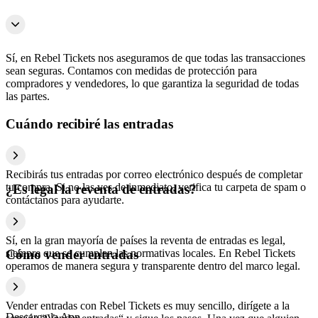
Sí, en Rebel Tickets nos aseguramos de que todas las transacciones
sean seguras. Contamos con medidas de protección para
compradores y vendedores, lo que garantiza la seguridad de todas
las partes.
Cuándo recibiré las entradas
Recibirás tus entradas por correo electrónico después de completar
tu compra. Si no las ves de inmediato, verifica tu carpeta de spam o
¿Es legal la reventa de entradas?
contáctanos para ayudarte.
Sí, en la gran mayoría de países la reventa de entradas es legal,
siempre que se cumplan las normativas locales. En Rebel Tickets
Cómo vender entradas
operamos de manera segura y transparente dentro del marco legal.
Vender entradas con Rebel Tickets es muy sencillo, dirígete a la
Descarga la App