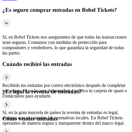
¿Es seguro comprar entradas en Rebel Tickets?
Sí, en Rebel Tickets nos aseguramos de que todas las transacciones
sean seguras. Contamos con medidas de protección para
compradores y vendedores, lo que garantiza la seguridad de todas
las partes.
Cuándo recibiré las entradas
Recibirás tus entradas por correo electrónico después de completar
tu compra. Si no las ves de inmediato, verifica tu carpeta de spam o
¿Es legal la reventa de entradas?
contáctanos para ayudarte.
Sí, en la gran mayoría de países la reventa de entradas es legal,
siempre que se cumplan las normativas locales. En Rebel Tickets
Cómo vender entradas
operamos de manera segura y transparente dentro del marco legal.