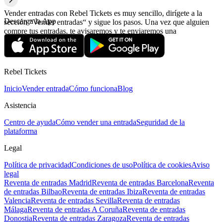
Vender entradas con Rebel Tickets es muy sencillo, dirígete a la
Descarga la App
sección “Vender entradas“ y sigue los pasos. Una vez que alguien
compre tus entradas, te avisaremos y te enviaremos una
confirmación con la información relativa al pago.
Rebel Tickets
Inicio
Vender entrada
Cómo funciona
Blog
Asistencia
Centro de ayuda
Cómo vender una entrada
Seguridad de la
plataforma
Legal
Política de privacidad
Condiciones de uso
Política de cookies
Aviso
legal
Reventa de entradas Madrid
Reventa de entradas Barcelona
Reventa
de entradas Bilbao
Reventa de entradas Ibiza
Reventa de entradas
Valencia
Reventa de entradas Sevilla
Reventa de entradas
Málaga
Reventa de entradas A Coruña
Reventa de entradas
Donostia
Reventa de entradas Zaragoza
Reventa de entradas