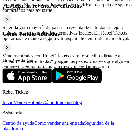
tu compra. Si no las ves de inmediato, verifica tu carpeta de spam o
¿Es legal la reventa de entradas?
contáctanos para ayudarte.
Sí, en la gran mayoría de países la reventa de entradas es legal,
siempre que se cumplan las normativas locales. En Rebel Tickets
Cómo vender entradas
operamos de manera segura y transparente dentro del marco legal.
Vender entradas con Rebel Tickets es muy sencillo, dirígete a la
Descarga la App
sección “Vender entradas“ y sigue los pasos. Una vez que alguien
compre tus entradas, te avisaremos y te enviaremos una
confirmación con la información relativa al pago.
Rebel Tickets
Inicio
Vender entrada
Cómo funciona
Blog
Asistencia
Centro de ayuda
Cómo vender una entrada
Seguridad de la
plataforma