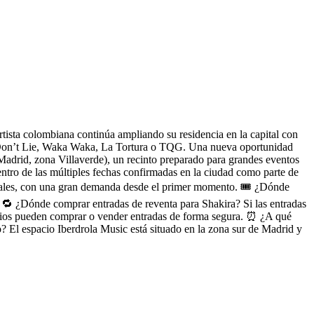
ista colombiana continúa ampliando su residencia en la capital con
s Don’t Lie, Waka Waka, La Tortura o TQG. Una nueva oportunidad
(Madrid, zona Villaverde), un recinto preparado para grandes eventos
ntro de las múltiples fechas confirmadas en la ciudad como parte de
iciales, con una gran demanda desde el primer momento. 🎟️ ¿Dónde
s. 🔁 ¿Dónde comprar entradas de reventa para Shakira? Si las entradas
suarios pueden comprar o vender entradas de forma segura. ⏰ ¿A qué
? El espacio Iberdrola Music está situado en la zona sur de Madrid y