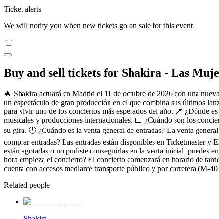
Ticket alerts
We will notify you when new tickets go on sale for this event
Buy and sell tickets for Shakira - Las Muj
🔥 Shakira actuará en Madrid el 11 de octubre de 2026 con una nueva 
un espectáculo de gran producción en el que combina sus últimos la
para vivir uno de los conciertos más esperados del año. 📍 ¿Dónde es 
musicales y producciones internacionales. 📅 ¿Cuándo son los concier
su gira. 🕛 ¿Cuándo es la venta general de entradas? La venta genera
comprar entradas? Las entradas están disponibles en Ticketmaster y El 
están agotadas o no pudiste conseguirlas en la venta inicial, puedes 
hora empieza el concierto? El concierto comenzará en horario de tard
cuenta con accesos mediante transporte público y por carretera (M-4
Related people
Shakira