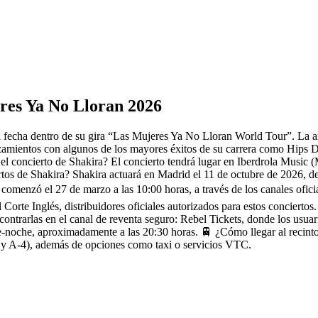
eres Ya No Lloran 2026
fecha dentro de su gira “Las Mujeres Ya No Lloran World Tour”. La art
nzamientos con algunos de los mayores éxitos de su carrera como Hip
el concierto de Shakira? El concierto tendrá lugar en Iberdrola Music 
tos de Shakira? Shakira actuará en Madrid el 11 de octubre de 2026, de
l comenzó el 27 de marzo a las 10:00 horas, a través de los canales of
Corte Inglés, distribuidores oficiales autorizados para estos concierto
encontrarlas en el canal de reventa seguro: Rebel Tickets, donde los u
e-noche, aproximadamente a las 20:30 horas. 🚆 ¿Cómo llegar al recinto
0 y A-4), además de opciones como taxi o servicios VTC.