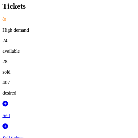
Tickets
High demand
24
available
28
sold
407
desired
Sell
Sell tickets