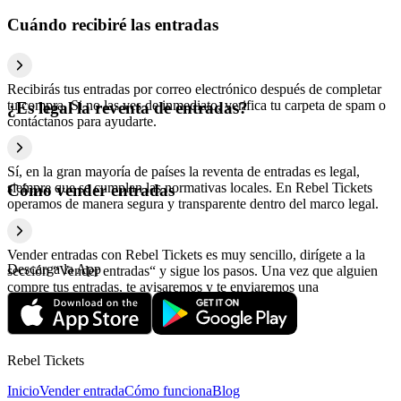
Cuándo recibiré las entradas
Recibirás tus entradas por correo electrónico después de completar
tu compra. Si no las ves de inmediato, verifica tu carpeta de spam o
¿Es legal la reventa de entradas?
contáctanos para ayudarte.
Sí, en la gran mayoría de países la reventa de entradas es legal,
siempre que se cumplan las normativas locales. En Rebel Tickets
Cómo vender entradas
operamos de manera segura y transparente dentro del marco legal.
Vender entradas con Rebel Tickets es muy sencillo, dirígete a la
Descarga la App
sección “Vender entradas“ y sigue los pasos. Una vez que alguien
compre tus entradas, te avisaremos y te enviaremos una
confirmación con la información relativa al pago.
Rebel Tickets
Inicio
Vender entrada
Cómo funciona
Blog