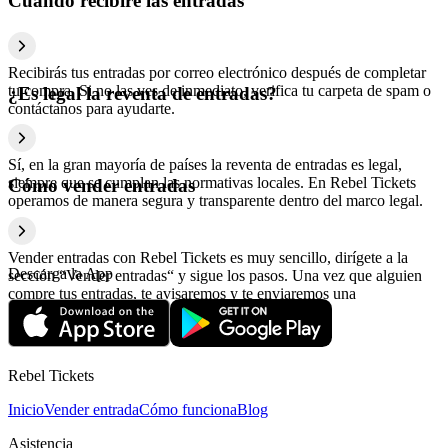
Cuándo recibiré las entradas
Recibirás tus entradas por correo electrónico después de completar
tu compra. Si no las ves de inmediato, verifica tu carpeta de spam o
¿Es legal la reventa de entradas?
contáctanos para ayudarte.
Sí, en la gran mayoría de países la reventa de entradas es legal,
siempre que se cumplan las normativas locales. En Rebel Tickets
Cómo vender entradas
operamos de manera segura y transparente dentro del marco legal.
Vender entradas con Rebel Tickets es muy sencillo, dirígete a la
Descarga la App
sección “Vender entradas“ y sigue los pasos. Una vez que alguien
compre tus entradas, te avisaremos y te enviaremos una
confirmación con la información relativa al pago.
Rebel Tickets
Inicio
Vender entrada
Cómo funciona
Blog
Asistencia