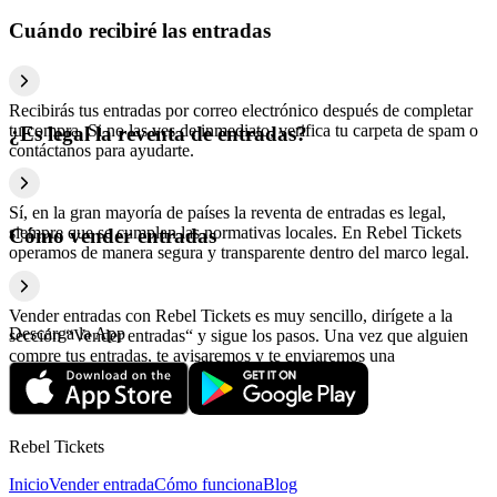
Cuándo recibiré las entradas
Recibirás tus entradas por correo electrónico después de completar
tu compra. Si no las ves de inmediato, verifica tu carpeta de spam o
¿Es legal la reventa de entradas?
contáctanos para ayudarte.
Sí, en la gran mayoría de países la reventa de entradas es legal,
siempre que se cumplan las normativas locales. En Rebel Tickets
Cómo vender entradas
operamos de manera segura y transparente dentro del marco legal.
Vender entradas con Rebel Tickets es muy sencillo, dirígete a la
Descarga la App
sección “Vender entradas“ y sigue los pasos. Una vez que alguien
compre tus entradas, te avisaremos y te enviaremos una
confirmación con la información relativa al pago.
Rebel Tickets
Inicio
Vender entrada
Cómo funciona
Blog