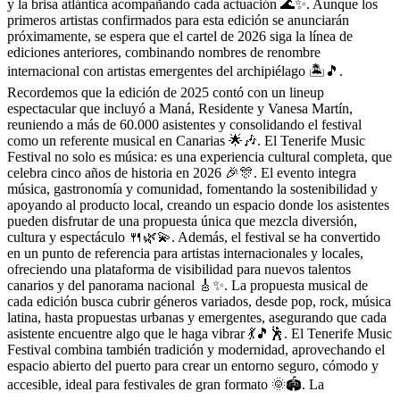
y la brisa atlántica acompañando cada actuación 🌊✨. Aunque los
primeros artistas confirmados para esta edición se anunciarán
próximamente, se espera que el cartel de 2026 siga la línea de
ediciones anteriores, combinando nombres de renombre
internacional con artistas emergentes del archipiélago 🏝️🎵.
Recordemos que la edición de 2025 contó con un lineup
espectacular que incluyó a Maná, Residente y Vanesa Martín,
reuniendo a más de 60.000 asistentes y consolidando el festival
como un referente musical en Canarias 🌟🎶. El Tenerife Music
Festival no solo es música: es una experiencia cultural completa, que
celebra cinco años de historia en 2026 🎉🎊. El evento integra
música, gastronomía y comunidad, fomentando la sostenibilidad y
apoyando al producto local, creando un espacio donde los asistentes
pueden disfrutar de una propuesta única que mezcla diversión,
cultura y espectáculo 🍴🌿💫. Además, el festival se ha convertido
en un punto de referencia para artistas internacionales y locales,
ofreciendo una plataforma de visibilidad para nuevos talentos
canarios y del panorama nacional 🎸✨. La propuesta musical de
cada edición busca cubrir géneros variados, desde pop, rock, música
latina, hasta propuestas urbanas y emergentes, asegurando que cada
asistente encuentre algo que le haga vibrar 💃🎵🕺. El Tenerife Music
Festival combina también tradición y modernidad, aprovechando el
espacio abierto del puerto para crear un entorno seguro, cómodo y
accesible, ideal para festivales de gran formato 🌞🏟️. La