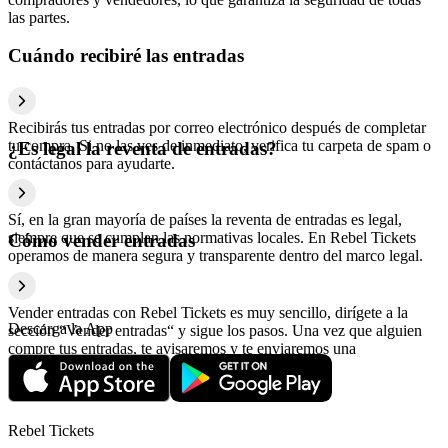
las partes.
Cuándo recibiré las entradas
Recibirás tus entradas por correo electrónico después de completar
tu compra. Si no las ves de inmediato, verifica tu carpeta de spam o
¿Es legal la reventa de entradas?
contáctanos para ayudarte.
Sí, en la gran mayoría de países la reventa de entradas es legal,
siempre que se cumplan las normativas locales. En Rebel Tickets
Cómo vender entradas
operamos de manera segura y transparente dentro del marco legal.
Vender entradas con Rebel Tickets es muy sencillo, dirígete a la
Descarga la App
sección “Vender entradas“ y sigue los pasos. Una vez que alguien
compre tus entradas, te avisaremos y te enviaremos una
confirmación con la información relativa al pago.
Rebel Tickets