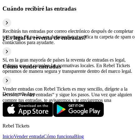
Cuándo recibiré las entradas
Recibirás tus entradas por correo electrónico después de completar
tu compra. Si no las ves de inmediato, verifica tu carpeta de spam o
¿Es legal la reventa de entradas?
contáctanos para ayudarte.
Sí, en la gran mayoría de países la reventa de entradas es legal,
siempre que se cumplan las normativas locales. En Rebel Tickets
Cómo vender entradas
operamos de manera segura y transparente dentro del marco legal.
Vender entradas con Rebel Tickets es muy sencillo, dirígete a la
Descarga la App
sección “Vender entradas“ y sigue los pasos. Una vez que alguien
compre tus entradas, te avisaremos y te enviaremos una
confirmación con la información relativa al pago.
Rebel Tickets
Inicio
Vender entrada
Cómo funciona
Blog