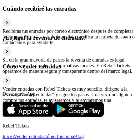
Cuándo recibiré las entradas
Recibirás tus entradas por correo electrónico después de completar
tu compra. Si no las ves de inmediato, verifica tu carpeta de spam o
¿Es legal la reventa de entradas?
contáctanos para ayudarte.
Sí, en la gran mayoría de países la reventa de entradas es legal,
siempre que se cumplan las normativas locales. En Rebel Tickets
Cómo vender entradas
operamos de manera segura y transparente dentro del marco legal.
Vender entradas con Rebel Tickets es muy sencillo, dirígete a la
Descarga la App
sección “Vender entradas“ y sigue los pasos. Una vez que alguien
compre tus entradas, te avisaremos y te enviaremos una
confirmación con la información relativa al pago.
Rebel Tickets
Inicio
Vender entrada
Cómo funciona
Blog