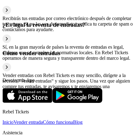
Recibirás tus entradas por correo electrónico después de completar
tu compra. Si no las ves de inmediato, verifica tu carpeta de spam o
¿Es legal la reventa de entradas?
contáctanos para ayudarte.
Sí, en la gran mayoría de países la reventa de entradas es legal,
siempre que se cumplan las normativas locales. En Rebel Tickets
Cómo vender entradas
operamos de manera segura y transparente dentro del marco legal.
Vender entradas con Rebel Tickets es muy sencillo, dirígete a la
Descarga la App
sección “Vender entradas“ y sigue los pasos. Una vez que alguien
compre tus entradas, te avisaremos y te enviaremos una
confirmación con la información relativa al pago.
Rebel Tickets
Inicio
Vender entrada
Cómo funciona
Blog
Asistencia