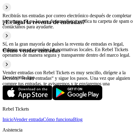
Recibirás tus entradas por correo electrónico después de completar
tu compra. Si no las ves de inmediato, verifica tu carpeta de spam o
¿Es legal la reventa de entradas?
contáctanos para ayudarte.
Sí, en la gran mayoría de países la reventa de entradas es legal,
siempre que se cumplan las normativas locales. En Rebel Tickets
Cómo vender entradas
operamos de manera segura y transparente dentro del marco legal.
Vender entradas con Rebel Tickets es muy sencillo, dirígete a la
Descarga la App
sección “Vender entradas“ y sigue los pasos. Una vez que alguien
compre tus entradas, te avisaremos y te enviaremos una
confirmación con la información relativa al pago.
Rebel Tickets
Inicio
Vender entrada
Cómo funciona
Blog
Asistencia