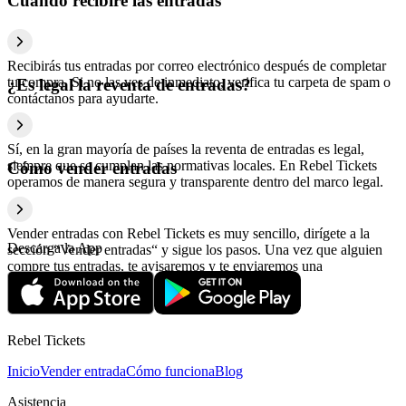
Cuándo recibiré las entradas
Recibirás tus entradas por correo electrónico después de completar
tu compra. Si no las ves de inmediato, verifica tu carpeta de spam o
¿Es legal la reventa de entradas?
contáctanos para ayudarte.
Sí, en la gran mayoría de países la reventa de entradas es legal,
siempre que se cumplan las normativas locales. En Rebel Tickets
Cómo vender entradas
operamos de manera segura y transparente dentro del marco legal.
Vender entradas con Rebel Tickets es muy sencillo, dirígete a la
Descarga la App
sección “Vender entradas“ y sigue los pasos. Una vez que alguien
compre tus entradas, te avisaremos y te enviaremos una
confirmación con la información relativa al pago.
Rebel Tickets
Inicio
Vender entrada
Cómo funciona
Blog
Asistencia