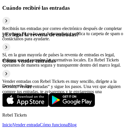
Cuándo recibiré las entradas
Recibirás tus entradas por correo electrónico después de completar
tu compra. Si no las ves de inmediato, verifica tu carpeta de spam o
¿Es legal la reventa de entradas?
contáctanos para ayudarte.
Sí, en la gran mayoría de países la reventa de entradas es legal,
siempre que se cumplan las normativas locales. En Rebel Tickets
Cómo vender entradas
operamos de manera segura y transparente dentro del marco legal.
Vender entradas con Rebel Tickets es muy sencillo, dirígete a la
Descarga la App
sección “Vender entradas“ y sigue los pasos. Una vez que alguien
compre tus entradas, te avisaremos y te enviaremos una
confirmación con la información relativa al pago.
Rebel Tickets
Inicio
Vender entrada
Cómo funciona
Blog