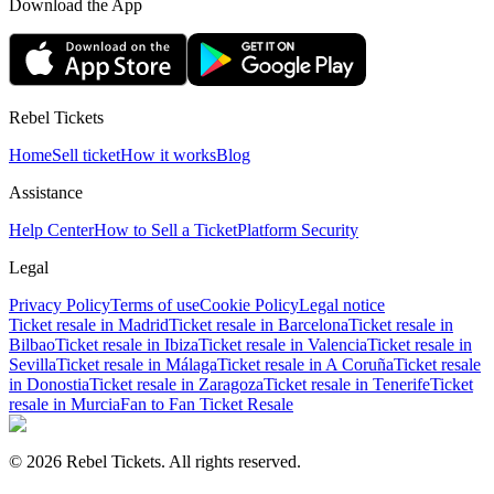
Download the App
Rebel Tickets
Home
Sell ticket
How it works
Blog
Assistance
Help Center
How to Sell a Ticket
Platform Security
Legal
Privacy Policy
Terms of use
Cookie Policy
Legal notice
Ticket resale in Madrid
Ticket resale in Barcelona
Ticket resale in
Bilbao
Ticket resale in Ibiza
Ticket resale in Valencia
Ticket resale in
Sevilla
Ticket resale in Málaga
Ticket resale in A Coruña
Ticket resale
in Donostia
Ticket resale in Zaragoza
Ticket resale in Tenerife
Ticket
resale in Murcia
Fan to Fan Ticket Resale
© 2026 Rebel Tickets. All rights reserved.