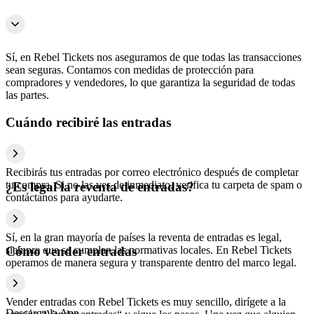
Sí, en Rebel Tickets nos aseguramos de que todas las transacciones
sean seguras. Contamos con medidas de protección para
compradores y vendedores, lo que garantiza la seguridad de todas
las partes.
Cuándo recibiré las entradas
Recibirás tus entradas por correo electrónico después de completar
tu compra. Si no las ves de inmediato, verifica tu carpeta de spam o
¿Es legal la reventa de entradas?
contáctanos para ayudarte.
Sí, en la gran mayoría de países la reventa de entradas es legal,
siempre que se cumplan las normativas locales. En Rebel Tickets
Cómo vender entradas
operamos de manera segura y transparente dentro del marco legal.
Vender entradas con Rebel Tickets es muy sencillo, dirígete a la
Descarga la App