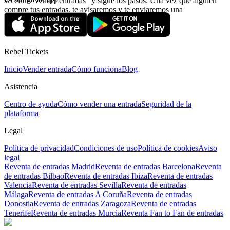
sección “Vender entradas“ y sigue los pasos. Una vez que alguien
compre tus entradas, te avisaremos y te enviaremos una
confirmación con la información relativa al pago.
Rebel Tickets
Inicio
Vender entrada
Cómo funciona
Blog
Asistencia
Centro de ayuda
Cómo vender una entrada
Seguridad de la
plataforma
Legal
Política de privacidad
Condiciones de uso
Política de cookies
Aviso
legal
Reventa de entradas Madrid
Reventa de entradas Barcelona
Reventa
de entradas Bilbao
Reventa de entradas Ibiza
Reventa de entradas
Valencia
Reventa de entradas Sevilla
Reventa de entradas
Málaga
Reventa de entradas A Coruña
Reventa de entradas
Donostia
Reventa de entradas Zaragoza
Reventa de entradas
Tenerife
Reventa de entradas Murcia
Reventa Fan to Fan de entradas