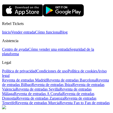
Rebel Tickets
Inicio
Vender entrada
Cómo funciona
Blog
Asistencia
Centro de ayuda
Cómo vender una entrada
Seguridad de la
plataforma
Legal
Política de privacidad
Condiciones de uso
Política de cookies
Aviso
legal
Reventa de entradas Madrid
Reventa de entradas Barcelona
Reventa
de entradas Bilbao
Reventa de entradas Ibiza
Reventa de entradas
Valencia
Reventa de entradas Sevilla
Reventa de entradas
Málaga
Reventa de entradas A Coruña
Reventa de entradas
Donostia
Reventa de entradas Zaragoza
Reventa de entradas
Tenerife
Reventa de entradas Murcia
Reventa Fan to Fan de entradas