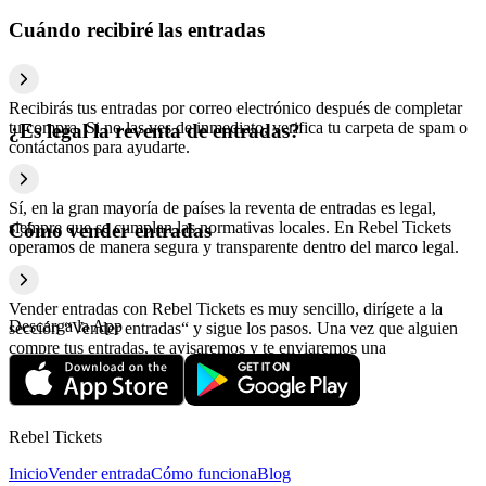
Cuándo recibiré las entradas
Recibirás tus entradas por correo electrónico después de completar
tu compra. Si no las ves de inmediato, verifica tu carpeta de spam o
¿Es legal la reventa de entradas?
contáctanos para ayudarte.
Sí, en la gran mayoría de países la reventa de entradas es legal,
siempre que se cumplan las normativas locales. En Rebel Tickets
Cómo vender entradas
operamos de manera segura y transparente dentro del marco legal.
Vender entradas con Rebel Tickets es muy sencillo, dirígete a la
Descarga la App
sección “Vender entradas“ y sigue los pasos. Una vez que alguien
compre tus entradas, te avisaremos y te enviaremos una
confirmación con la información relativa al pago.
Rebel Tickets
Inicio
Vender entrada
Cómo funciona
Blog