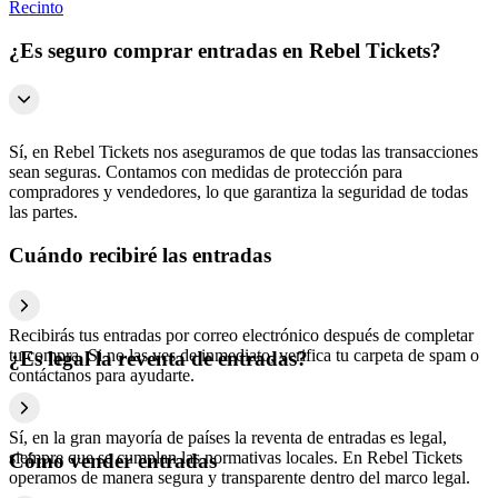
Recinto
¿Es seguro comprar entradas en Rebel Tickets?
Sí, en Rebel Tickets nos aseguramos de que todas las transacciones
sean seguras. Contamos con medidas de protección para
compradores y vendedores, lo que garantiza la seguridad de todas
las partes.
Cuándo recibiré las entradas
Recibirás tus entradas por correo electrónico después de completar
tu compra. Si no las ves de inmediato, verifica tu carpeta de spam o
¿Es legal la reventa de entradas?
contáctanos para ayudarte.
Sí, en la gran mayoría de países la reventa de entradas es legal,
siempre que se cumplan las normativas locales. En Rebel Tickets
Cómo vender entradas
operamos de manera segura y transparente dentro del marco legal.