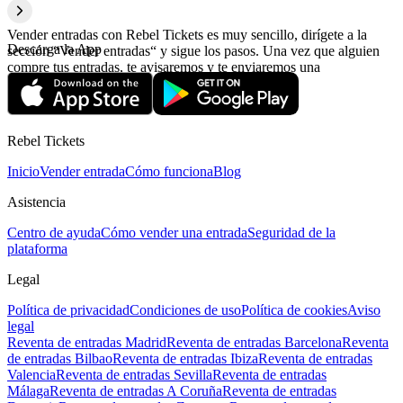
Vender entradas con Rebel Tickets es muy sencillo, dirígete a la
Descarga la App
sección “Vender entradas“ y sigue los pasos. Una vez que alguien
compre tus entradas, te avisaremos y te enviaremos una
confirmación con la información relativa al pago.
Rebel Tickets
Inicio
Vender entrada
Cómo funciona
Blog
Asistencia
Centro de ayuda
Cómo vender una entrada
Seguridad de la
plataforma
Legal
Política de privacidad
Condiciones de uso
Política de cookies
Aviso
legal
Reventa de entradas Madrid
Reventa de entradas Barcelona
Reventa
de entradas Bilbao
Reventa de entradas Ibiza
Reventa de entradas
Valencia
Reventa de entradas Sevilla
Reventa de entradas
Málaga
Reventa de entradas A Coruña
Reventa de entradas