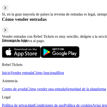
Sí, en la gran mayoría de países la reventa de entradas es legal, sie
Cómo vender entradas
Vender entradas con Rebel Tickets es muy sencillo, dirígete a la secc
Descarga la App
información relativa al pago.
Rebel Tickets
Inicio
Vender entrada
Cómo funciona
Blog
Asistencia
Centro de ayuda
Cómo vender una entrada
Seguridad de la plataforma
Legal
Política de privacidad
Condiciones de uso
Política de cookies
Aviso leg