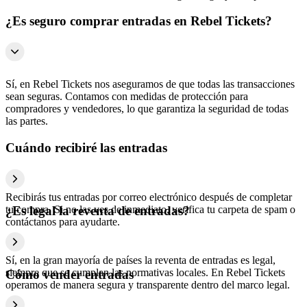
¿Es seguro comprar entradas en Rebel Tickets?
Sí, en Rebel Tickets nos aseguramos de que todas las transacciones
sean seguras. Contamos con medidas de protección para
compradores y vendedores, lo que garantiza la seguridad de todas
las partes.
Cuándo recibiré las entradas
Recibirás tus entradas por correo electrónico después de completar
tu compra. Si no las ves de inmediato, verifica tu carpeta de spam o
¿Es legal la reventa de entradas?
contáctanos para ayudarte.
Sí, en la gran mayoría de países la reventa de entradas es legal,
siempre que se cumplan las normativas locales. En Rebel Tickets
Cómo vender entradas
operamos de manera segura y transparente dentro del marco legal.