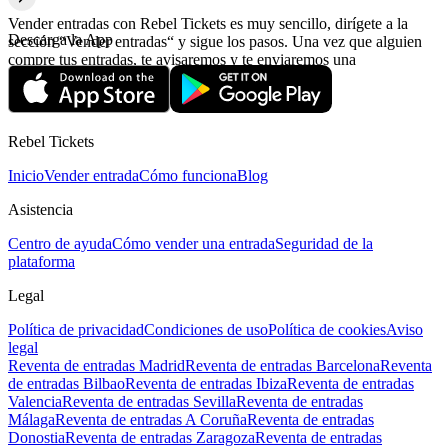
Vender entradas con Rebel Tickets es muy sencillo, dirígete a la
Descarga la App
sección “Vender entradas“ y sigue los pasos. Una vez que alguien
compre tus entradas, te avisaremos y te enviaremos una
confirmación con la información relativa al pago.
Rebel Tickets
Inicio
Vender entrada
Cómo funciona
Blog
Asistencia
Centro de ayuda
Cómo vender una entrada
Seguridad de la
plataforma
Legal
Política de privacidad
Condiciones de uso
Política de cookies
Aviso
legal
Reventa de entradas Madrid
Reventa de entradas Barcelona
Reventa
de entradas Bilbao
Reventa de entradas Ibiza
Reventa de entradas
Valencia
Reventa de entradas Sevilla
Reventa de entradas
Málaga
Reventa de entradas A Coruña
Reventa de entradas
Donostia
Reventa de entradas Zaragoza
Reventa de entradas