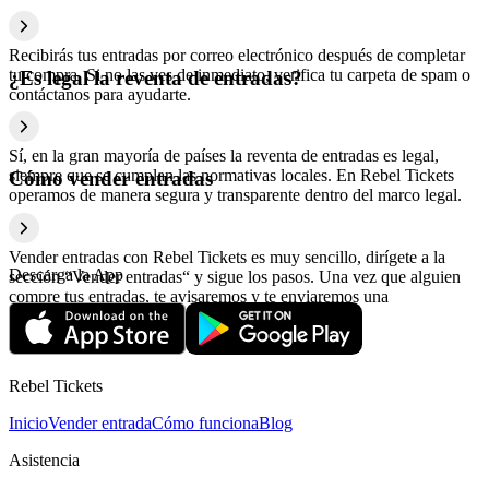
Recibirás tus entradas por correo electrónico después de completar
tu compra. Si no las ves de inmediato, verifica tu carpeta de spam o
¿Es legal la reventa de entradas?
contáctanos para ayudarte.
Sí, en la gran mayoría de países la reventa de entradas es legal,
siempre que se cumplan las normativas locales. En Rebel Tickets
Cómo vender entradas
operamos de manera segura y transparente dentro del marco legal.
Vender entradas con Rebel Tickets es muy sencillo, dirígete a la
Descarga la App
sección “Vender entradas“ y sigue los pasos. Una vez que alguien
compre tus entradas, te avisaremos y te enviaremos una
confirmación con la información relativa al pago.
Rebel Tickets
Inicio
Vender entrada
Cómo funciona
Blog
Asistencia