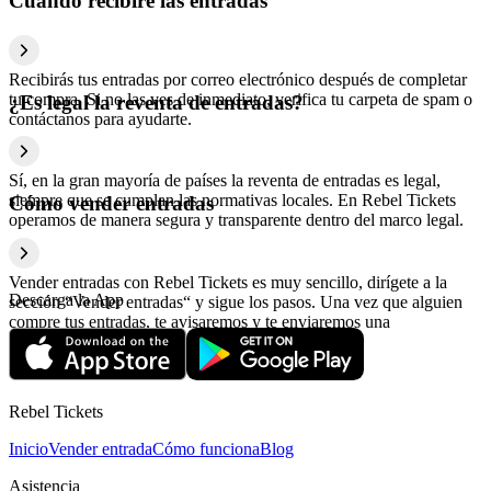
Cuándo recibiré las entradas
Recibirás tus entradas por correo electrónico después de completar
tu compra. Si no las ves de inmediato, verifica tu carpeta de spam o
¿Es legal la reventa de entradas?
contáctanos para ayudarte.
Sí, en la gran mayoría de países la reventa de entradas es legal,
siempre que se cumplan las normativas locales. En Rebel Tickets
Cómo vender entradas
operamos de manera segura y transparente dentro del marco legal.
Vender entradas con Rebel Tickets es muy sencillo, dirígete a la
Descarga la App
sección “Vender entradas“ y sigue los pasos. Una vez que alguien
compre tus entradas, te avisaremos y te enviaremos una
confirmación con la información relativa al pago.
Rebel Tickets
Inicio
Vender entrada
Cómo funciona
Blog
Asistencia