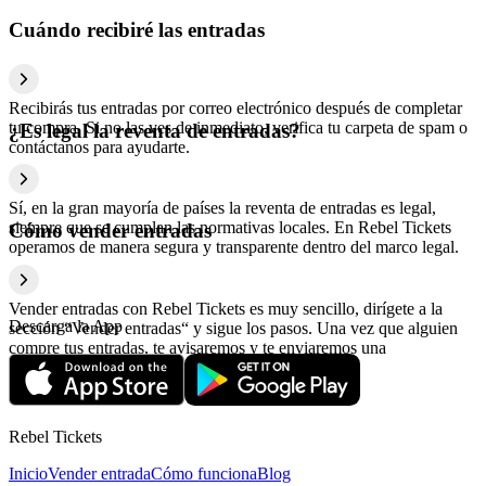
Cuándo recibiré las entradas
Recibirás tus entradas por correo electrónico después de completar
tu compra. Si no las ves de inmediato, verifica tu carpeta de spam o
¿Es legal la reventa de entradas?
contáctanos para ayudarte.
Sí, en la gran mayoría de países la reventa de entradas es legal,
siempre que se cumplan las normativas locales. En Rebel Tickets
Cómo vender entradas
operamos de manera segura y transparente dentro del marco legal.
Vender entradas con Rebel Tickets es muy sencillo, dirígete a la
Descarga la App
sección “Vender entradas“ y sigue los pasos. Una vez que alguien
compre tus entradas, te avisaremos y te enviaremos una
confirmación con la información relativa al pago.
Rebel Tickets
Inicio
Vender entrada
Cómo funciona
Blog