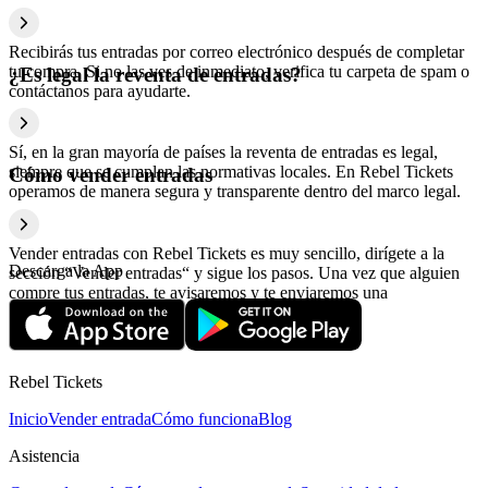
Recibirás tus entradas por correo electrónico después de completar
tu compra. Si no las ves de inmediato, verifica tu carpeta de spam o
¿Es legal la reventa de entradas?
contáctanos para ayudarte.
Sí, en la gran mayoría de países la reventa de entradas es legal,
siempre que se cumplan las normativas locales. En Rebel Tickets
Cómo vender entradas
operamos de manera segura y transparente dentro del marco legal.
Vender entradas con Rebel Tickets es muy sencillo, dirígete a la
Descarga la App
sección “Vender entradas“ y sigue los pasos. Una vez que alguien
compre tus entradas, te avisaremos y te enviaremos una
confirmación con la información relativa al pago.
Rebel Tickets
Inicio
Vender entrada
Cómo funciona
Blog
Asistencia