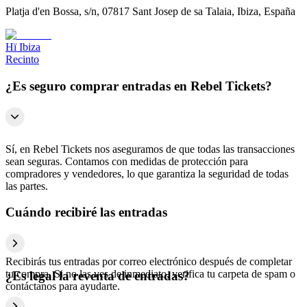
Platja d'en Bossa, s/n, 07817 Sant Josep de sa Talaia, Ibiza, España
Hï Ibiza
Recinto
¿Es seguro comprar entradas en Rebel Tickets?
Sí, en Rebel Tickets nos aseguramos de que todas las transacciones
sean seguras. Contamos con medidas de protección para
compradores y vendedores, lo que garantiza la seguridad de todas
las partes.
Cuándo recibiré las entradas
Recibirás tus entradas por correo electrónico después de completar
tu compra. Si no las ves de inmediato, verifica tu carpeta de spam o
¿Es legal la reventa de entradas?
contáctanos para ayudarte.