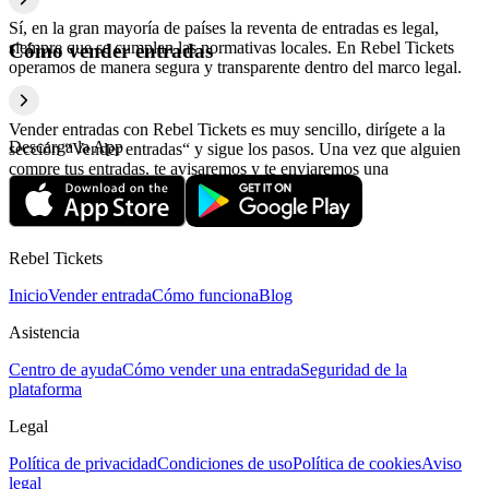
Sí, en la gran mayoría de países la reventa de entradas es legal,
siempre que se cumplan las normativas locales. En Rebel Tickets
Cómo vender entradas
operamos de manera segura y transparente dentro del marco legal.
Vender entradas con Rebel Tickets es muy sencillo, dirígete a la
Descarga la App
sección “Vender entradas“ y sigue los pasos. Una vez que alguien
compre tus entradas, te avisaremos y te enviaremos una
confirmación con la información relativa al pago.
Rebel Tickets
Inicio
Vender entrada
Cómo funciona
Blog
Asistencia
Centro de ayuda
Cómo vender una entrada
Seguridad de la
plataforma
Legal
Política de privacidad
Condiciones de uso
Política de cookies
Aviso
legal