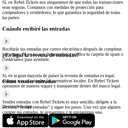
Sí, en Rebel Tickets nos aseguramos de que todas las transacciones
sean seguras. Contamos con medidas de protección para
compradores y vendedores, lo que garantiza la seguridad de todas
las partes.
Cuándo recibiré las entradas
Recibirás tus entradas por correo electrónico después de completar
tu compra. Si no las ves de inmediato, verifica tu carpeta de spam o
¿Es legal la reventa de entradas?
contáctanos para ayudarte.
Sí, en la gran mayoría de países la reventa de entradas es legal,
siempre que se cumplan las normativas locales. En Rebel Tickets
Cómo vender entradas
operamos de manera segura y transparente dentro del marco legal.
Vender entradas con Rebel Tickets es muy sencillo, dirígete a la
Descarga la App
sección “Vender entradas“ y sigue los pasos. Una vez que alguien
compre tus entradas, te avisaremos y te enviaremos una
confirmación con la información relativa al pago.