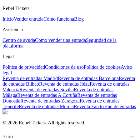
Rebel Tickets
Inicio
Vender entrada
Cómo funciona
Blog
Asistencia
Centro de ayuda
Cómo vender una entrada
Seguridad de la
plataforma
Legal
Política de privacidad
Condiciones de uso
Política de cookies
Aviso
legal
Reventa de entradas Madrid
Reventa de entradas Barcelona
Reventa
de entradas Bilbao
Reventa de entradas Ibiza
Reventa de entradas
Valencia
Reventa de entradas Sevilla
Reventa de entradas
Málaga
Reventa de entradas A Coruña
Reventa de entradas
Donostia
Reventa de entradas Zaragoza
Reventa de entradas
Tenerife
Reventa de entradas Murcia
Reventa Fan to Fan de entradas
© 2026 Rebel Tickets. All rights reserved.
Euro