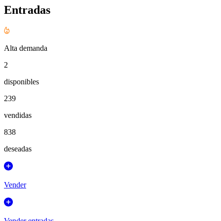
Entradas
Alta demanda
2
disponibles
239
vendidas
838
deseadas
Vender
Vender entradas