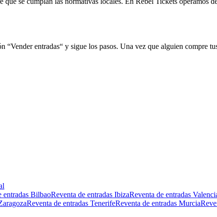
mpre que se cumplan las normativas locales. En Rebel Tickets operamos d
ión “Vender entradas“ y sigue los pasos. Una vez que alguien compre tu
al
 entradas Bilbao
Reventa de entradas Ibiza
Reventa de entradas Valenci
 Zaragoza
Reventa de entradas Tenerife
Reventa de entradas Murcia
Reven