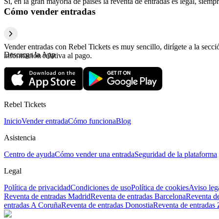
Sí, en la gran mayoría de países la reventa de entradas es legal, sie
Cómo vender entradas
Vender entradas con Rebel Tickets es muy sencillo, dirígete a la secc
Descarga la App
información relativa al pago.
Rebel Tickets
Inicio
Vender entrada
Cómo funciona
Blog
Asistencia
Centro de ayuda
Cómo vender una entrada
Seguridad de la plataforma
Legal
Política de privacidad
Condiciones de uso
Política de cookies
Aviso leg
Reventa de entradas Madrid
Reventa de entradas Barcelona
Reventa de
entradas A Coruña
Reventa de entradas Donostia
Reventa de entradas