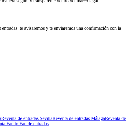
e manera segura y transparente dentro del marco legal.
s entradas, te avisaremos y te enviaremos una confirmación con la
a
Reventa de entradas Sevilla
Reventa de entradas Málaga
Reventa de
ta Fan to Fan de entradas