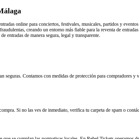
 Málaga
tradas online para conciertos, festivales, musicales, partidos y eventos
 fraudulentas, creando un entorno más fiable para la reventa de entrada
 de entradas de manera segura, legal y transparente.
ean seguras. Contamos con medidas de protección para compradores y ven
compra. Si no las ves de inmediato, verifica tu carpeta de spam o contá
mpre que se cumplan las normativas locales. En Rebel Tickets operamos d