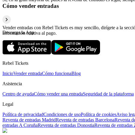
Cómo vender entradas
Vender entradas con Rebel Tickets es muy sencillo, dirígete a la secc
Descarga la App
información relativa al pago.
Rebel Tickets
Inicio
Vender entrada
Cómo funciona
Blog
Asistencia
Centro de ayuda
Cómo vender una entrada
Seguridad de la plataforma
Legal
Política de privacidad
Condiciones de uso
Política de cookies
Aviso leg
Reventa de entradas Madrid
Reventa de entradas Barcelona
Reventa de
entradas A Coruña
Reventa de entradas Donostia
Reventa de entradas