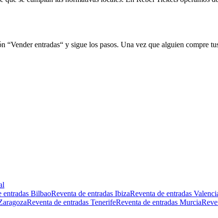
ión “Vender entradas“ y sigue los pasos. Una vez que alguien compre tu
al
 entradas Bilbao
Reventa de entradas Ibiza
Reventa de entradas Valenci
 Zaragoza
Reventa de entradas Tenerife
Reventa de entradas Murcia
Reven