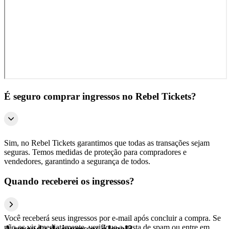
É seguro comprar ingressos no Rebel Tickets?
Sim, no Rebel Tickets garantimos que todas as transações sejam
seguras. Temos medidas de proteção para compradores e
vendedores, garantindo a segurança de todos.
Quando receberei os ingressos?
Você receberá seus ingressos por e-mail após concluir a compra. Se
não os vir imediatamente, verifique a pasta de spam ou entre em
A revenda de ingressos é legal?