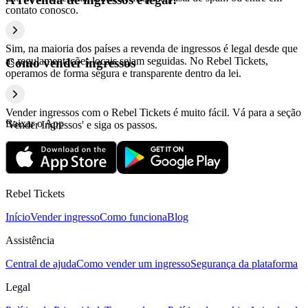
contato conosco.
Sim, na maioria dos países a revenda de ingressos é legal desde que
as regulamentações locais sejam seguidas. No Rebel Tickets,
Como vender ingressos
operamos de forma segura e transparente dentro da lei.
Vender ingressos com o Rebel Tickets é muito fácil. Vá para a seção
Baixar o App
'Vender Ingressos' e siga os passos.
Rebel Tickets
Início
Vender ingresso
Como funciona
Blog
Assistência
Central de ajuda
Como vender um ingresso
Segurança da plataforma
Legal