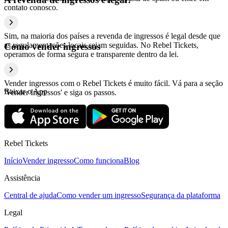
contato conosco.
Sim, na maioria dos países a revenda de ingressos é legal desde que
as regulamentações locais sejam seguidas. No Rebel Tickets,
Como vender ingressos
operamos de forma segura e transparente dentro da lei.
Vender ingressos com o Rebel Tickets é muito fácil. Vá para a seção
Baixar o App
'Vender Ingressos' e siga os passos.
Rebel Tickets
Início
Vender ingresso
Como funciona
Blog
Assistência
Central de ajuda
Como vender um ingresso
Segurança da plataforma
Legal