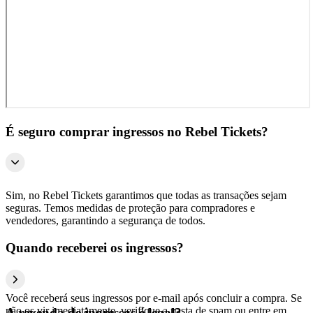
É seguro comprar ingressos no Rebel Tickets?
Sim, no Rebel Tickets garantimos que todas as transações sejam
seguras. Temos medidas de proteção para compradores e
vendedores, garantindo a segurança de todos.
Quando receberei os ingressos?
Você receberá seus ingressos por e-mail após concluir a compra. Se
não os vir imediatamente, verifique a pasta de spam ou entre em
A revenda de ingressos é legal?