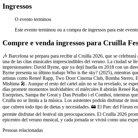
Ingressos
O evento terminou
Este evento terminou ou a compra de ingressos para este evento
Compre e venda ingressos para Cruïlla Fes
🎶 Barcelona se prepara para recibir al Cruïlla 2026, que se celebrará
una de las citas musicales imprescindibles del verano. La ciudad se ll
impresionantes: David Byrne, que ya dejó huella en 2018 con un direct
Byrne presenta su último trabajo Who is the sky? (2025), mientras qu
artistas como Reneé Rapp, Two Door Cinema Club, Bomba Stereo, Ezr
Mishima 🎤. Aunque el resto del cartel aún no se ha revelado, se esp
días promete momentos inolvidables: el miércoles 8 abrirán Reneé Rap
Enerprises, Sampa the Great y Dan Peralbo i el Comboi, mientras q
Cruïlla no se limita a la música. Los asistentes podrán disfrutar de i
que cubren todo tipo de dietas y necesidades. 🚋 El Parc del Fòrum es 
permite disfrutar del festival sin preocupaciones. El Cruïlla 2026 prom
epicentro del verano musical, y cada jornada se vivirá como una exper
Pessoas relacionadas