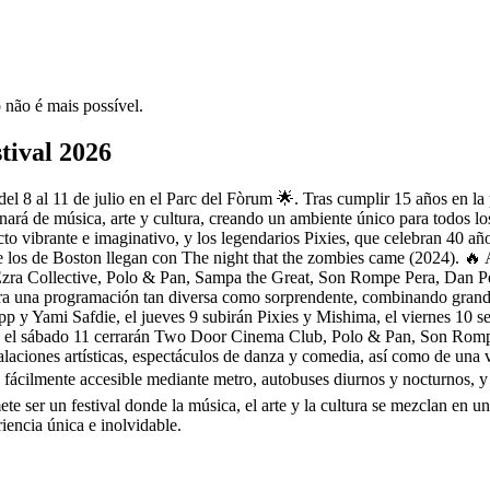
 não é mais possível.
tival 2026
 del 8 al 11 de julio en el Parc del Fòrum 🌟. Tras cumplir 15 años en l
enará de música, arte y cultura, creando un ambiente único para todos lo
o vibrante e imaginativo, y los legendarios Pixies, que celebran 40 año
e los de Boston llegan con The night that the zombies came (2024). 🔥 
a Collective, Polo & Pan, Sampa the Great, Son Rompe Pera, Dan Per
era una programación tan diversa como sorprendente, combinando grande
p y Yami Safdie, el jueves 9 subirán Pixies y Mishima, el viernes 10 
ue el sábado 11 cerrarán Two Door Cinema Club, Polo & Pan, Son Rom
nstalaciones artísticas, espectáculos de danza y comedia, así como de un
fácilmente accesible mediante metro, autobuses diurnos y nocturnos, y Bi
ete ser un festival donde la música, el arte y la cultura se mezclan en u
iencia única e inolvidable.