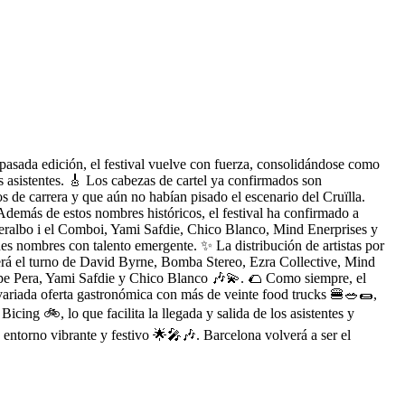
a pasada edición, el festival vuelve con fuerza, consolidándose como
s asistentes. 🎸 Los cabezas de cartel ya confirmados son
s de carrera y que aún no habían pisado el escenario del Cruïlla.
Además de estos nombres históricos, el festival ha confirmado a
albo i el Comboi, Yami Safdie, Chico Blanco, Mind Enerprises y
s nombres con talento emergente. ✨ La distribución de artistas por
será el turno de David Byrne, Bomba Stereo, Ezra Collective, Mind
pe Pera, Yami Safdie y Chico Blanco 🎶💫. 🌮 Como siempre, el
a variada oferta gastronómica con más de veinte food trucks 🍔🥗🌯,
cing 🚲, lo que facilita la llegada y salida de los asistentes y
n entorno vibrante y festivo 🌟🎤🎶. Barcelona volverá a ser el