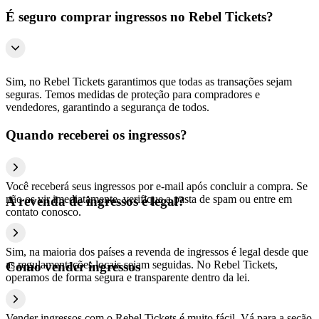
É seguro comprar ingressos no Rebel Tickets?
Sim, no Rebel Tickets garantimos que todas as transações sejam
seguras. Temos medidas de proteção para compradores e
vendedores, garantindo a segurança de todos.
Quando receberei os ingressos?
Você receberá seus ingressos por e-mail após concluir a compra. Se
não os vir imediatamente, verifique a pasta de spam ou entre em
A revenda de ingressos é legal?
contato conosco.
Sim, na maioria dos países a revenda de ingressos é legal desde que
as regulamentações locais sejam seguidas. No Rebel Tickets,
Como vender ingressos
operamos de forma segura e transparente dentro da lei.
Vender ingressos com o Rebel Tickets é muito fácil. Vá para a seção