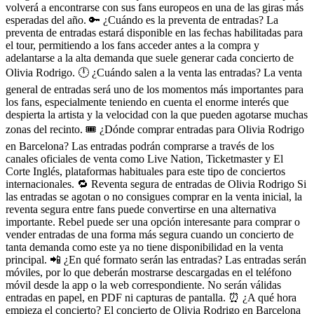
volverá a encontrarse con sus fans europeos en una de las giras más
esperadas del año. 🔑 ¿Cuándo es la preventa de entradas? La
preventa de entradas estará disponible en las fechas habilitadas para
el tour, permitiendo a los fans acceder antes a la compra y
adelantarse a la alta demanda que suele generar cada concierto de
Olivia Rodrigo. 🕛 ¿Cuándo salen a la venta las entradas? La venta
general de entradas será uno de los momentos más importantes para
los fans, especialmente teniendo en cuenta el enorme interés que
despierta la artista y la velocidad con la que pueden agotarse muchas
zonas del recinto. 🎟️ ¿Dónde comprar entradas para Olivia Rodrigo
en Barcelona? Las entradas podrán comprarse a través de los
canales oficiales de venta como Live Nation, Ticketmaster y El
Corte Inglés, plataformas habituales para este tipo de conciertos
internacionales. 🔁 Reventa segura de entradas de Olivia Rodrigo Si
las entradas se agotan o no consigues comprar en la venta inicial, la
reventa segura entre fans puede convertirse en una alternativa
importante. Rebel puede ser una opción interesante para comprar o
vender entradas de una forma más segura cuando un concierto de
tanta demanda como este ya no tiene disponibilidad en la venta
principal. 📲 ¿En qué formato serán las entradas? Las entradas serán
móviles, por lo que deberán mostrarse descargadas en el teléfono
móvil desde la app o la web correspondiente. No serán válidas
entradas en papel, en PDF ni capturas de pantalla. ⏰ ¿A qué hora
empieza el concierto? El concierto de Olivia Rodrigo en Barcelona