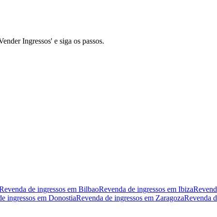
Vender Ingressos' e siga os passos.
Revenda de ingressos em Bilbao
Revenda de ingressos em Ibiza
Revenda
e ingressos em Donostia
Revenda de ingressos em Zaragoza
Revenda de