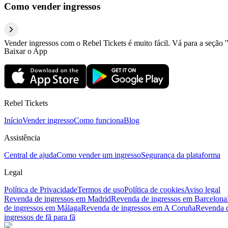
Como vender ingressos
Vender ingressos com o Rebel Tickets é muito fácil. Vá para a seção '
Baixar o App
Rebel Tickets
Início
Vender ingresso
Como funciona
Blog
Assistência
Central de ajuda
Como vender um ingresso
Segurança da plataforma
Legal
Política de Privacidade
Termos de uso
Política de cookies
Aviso legal
Revenda de ingressos em Madrid
Revenda de ingressos em Barcelona
de ingressos em Málaga
Revenda de ingressos em A Coruña
Revenda d
ingressos de fã para fã