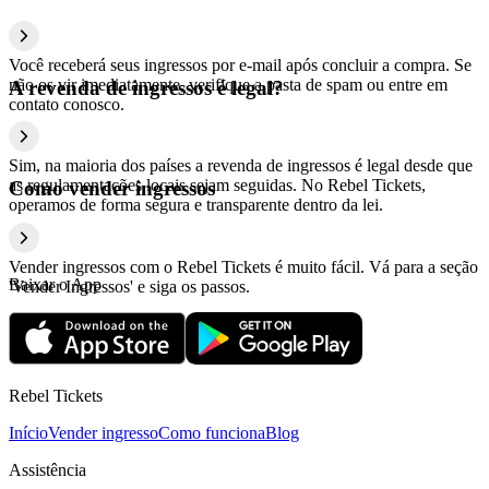
Você receberá seus ingressos por e-mail após concluir a compra. Se
não os vir imediatamente, verifique a pasta de spam ou entre em
A revenda de ingressos é legal?
contato conosco.
Sim, na maioria dos países a revenda de ingressos é legal desde que
as regulamentações locais sejam seguidas. No Rebel Tickets,
Como vender ingressos
operamos de forma segura e transparente dentro da lei.
Vender ingressos com o Rebel Tickets é muito fácil. Vá para a seção
Baixar o App
'Vender Ingressos' e siga os passos.
Rebel Tickets
Início
Vender ingresso
Como funciona
Blog
Assistência