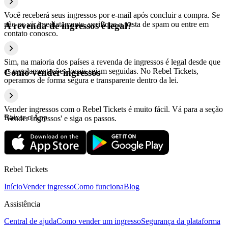
Você receberá seus ingressos por e-mail após concluir a compra. Se
não os vir imediatamente, verifique a pasta de spam ou entre em
A revenda de ingressos é legal?
contato conosco.
Sim, na maioria dos países a revenda de ingressos é legal desde que
as regulamentações locais sejam seguidas. No Rebel Tickets,
Como vender ingressos
operamos de forma segura e transparente dentro da lei.
Vender ingressos com o Rebel Tickets é muito fácil. Vá para a seção
Baixar o App
'Vender Ingressos' e siga os passos.
Rebel Tickets
Início
Vender ingresso
Como funciona
Blog
Assistência
Central de ajuda
Como vender um ingresso
Segurança da plataforma