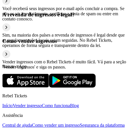
Você receberá seus ingressos por e-mail após concluir a compra. Se
não os vir imediatamente, verifique a pasta de spam ou entre em
A revenda de ingressos é legal?
contato conosco.
Sim, na maioria dos países a revenda de ingressos é legal desde que
as regulamentações locais sejam seguidas. No Rebel Tickets,
Como vender ingressos
operamos de forma segura e transparente dentro da lei.
Vender ingressos com o Rebel Tickets é muito fácil. Vá para a seção
Baixar o App
'Vender Ingressos' e siga os passos.
Rebel Tickets
Início
Vender ingresso
Como funciona
Blog
Assistência
Central de ajuda
Como vender um ingresso
Segurança da plataforma