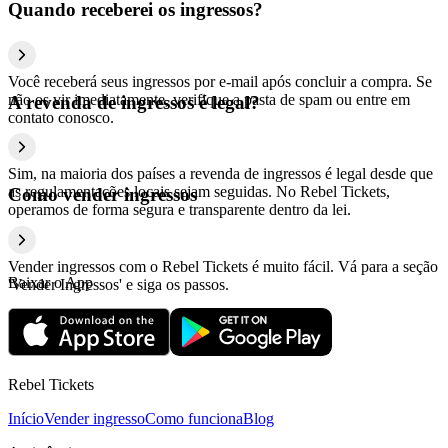
Quando receberei os ingressos?
Você receberá seus ingressos por e-mail após concluir a compra. Se
não os vir imediatamente, verifique a pasta de spam ou entre em
A revenda de ingressos é legal?
contato conosco.
Sim, na maioria dos países a revenda de ingressos é legal desde que
as regulamentações locais sejam seguidas. No Rebel Tickets,
Como vender ingressos
operamos de forma segura e transparente dentro da lei.
Vender ingressos com o Rebel Tickets é muito fácil. Vá para a seção
Baixar o App
'Vender Ingressos' e siga os passos.
Rebel Tickets
Início
Vender ingresso
Como funciona
Blog