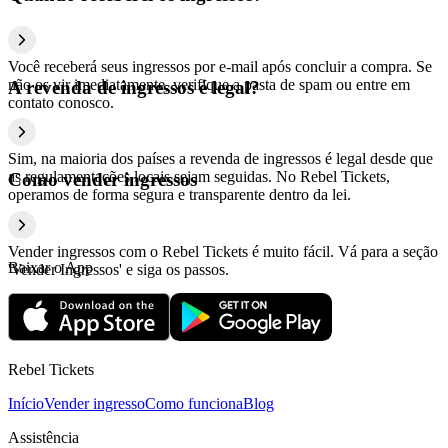
Você receberá seus ingressos por e-mail após concluir a compra. Se
não os vir imediatamente, verifique a pasta de spam ou entre em
A revenda de ingressos é legal?
contato conosco.
Sim, na maioria dos países a revenda de ingressos é legal desde que
as regulamentações locais sejam seguidas. No Rebel Tickets,
Como vender ingressos
operamos de forma segura e transparente dentro da lei.
Vender ingressos com o Rebel Tickets é muito fácil. Vá para a seção
Baixar o App
'Vender Ingressos' e siga os passos.
Rebel Tickets
Início
Vender ingresso
Como funciona
Blog
Assistência