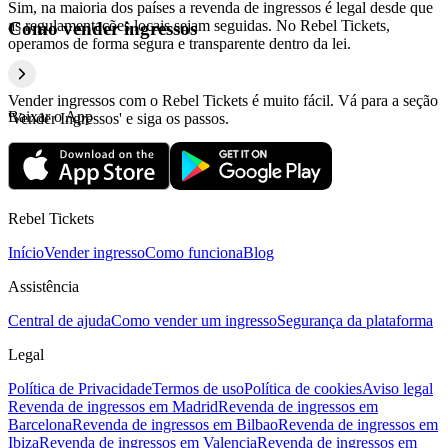
Sim, na maioria dos países a revenda de ingressos é legal desde que
as regulamentações locais sejam seguidas. No Rebel Tickets,
Como vender ingressos
operamos de forma segura e transparente dentro da lei.
Vender ingressos com o Rebel Tickets é muito fácil. Vá para a seção
Baixar o App
'Vender Ingressos' e siga os passos.
Rebel Tickets
Início
Vender ingresso
Como funciona
Blog
Assistência
Central de ajuda
Como vender um ingresso
Segurança da plataforma
Legal
Política de Privacidade
Termos de uso
Política de cookies
Aviso legal
Revenda de ingressos em Madrid
Revenda de ingressos em
Barcelona
Revenda de ingressos em Bilbao
Revenda de ingressos em
Ibiza
Revenda de ingressos em Valencia
Revenda de ingressos em