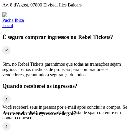
Av. 8 d'Agost, 07800 Eivissa, Illes Balears
Pacha Ibiza
Local
É seguro comprar ingressos no Rebel Tickets?
Sim, no Rebel Tickets garantimos que todas as transações sejam
seguras. Temos medidas de proteção para compradores e
vendedores, garantindo a segurança de todos.
Quando receberei os ingressos?
Você receberá seus ingressos por e-mail após concluir a compra. Se
não os vir imediatamente, verifique a pasta de spam ou entre em
A revenda de ingressos é legal?
contato conosco.