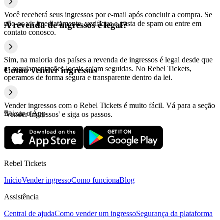
Você receberá seus ingressos por e-mail após concluir a compra. Se
não os vir imediatamente, verifique a pasta de spam ou entre em
A revenda de ingressos é legal?
contato conosco.
Sim, na maioria dos países a revenda de ingressos é legal desde que
as regulamentações locais sejam seguidas. No Rebel Tickets,
Como vender ingressos
operamos de forma segura e transparente dentro da lei.
Vender ingressos com o Rebel Tickets é muito fácil. Vá para a seção
Baixar o App
'Vender Ingressos' e siga os passos.
Rebel Tickets
Início
Vender ingresso
Como funciona
Blog
Assistência
Central de ajuda
Como vender um ingresso
Segurança da plataforma