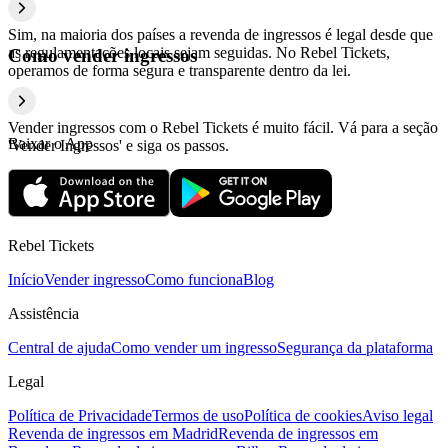
Sim, na maioria dos países a revenda de ingressos é legal desde que
as regulamentações locais sejam seguidas. No Rebel Tickets,
Como vender ingressos
operamos de forma segura e transparente dentro da lei.
Vender ingressos com o Rebel Tickets é muito fácil. Vá para a seção
Baixar o App
'Vender Ingressos' e siga os passos.
Rebel Tickets
Início
Vender ingresso
Como funciona
Blog
Assistência
Central de ajuda
Como vender um ingresso
Segurança da plataforma
Legal
Política de Privacidade
Termos de uso
Política de cookies
Aviso legal
Revenda de ingressos em Madrid
Revenda de ingressos em