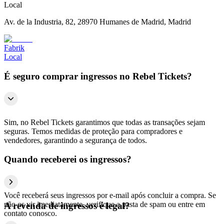
Local
Av. de la Industria, 82, 28970 Humanes de Madrid, Madrid
Fabrik
Local
É seguro comprar ingressos no Rebel Tickets?
Sim, no Rebel Tickets garantimos que todas as transações sejam
seguras. Temos medidas de proteção para compradores e
vendedores, garantindo a segurança de todos.
Quando receberei os ingressos?
Você receberá seus ingressos por e-mail após concluir a compra. Se
não os vir imediatamente, verifique a pasta de spam ou entre em
A revenda de ingressos é legal?
contato conosco.