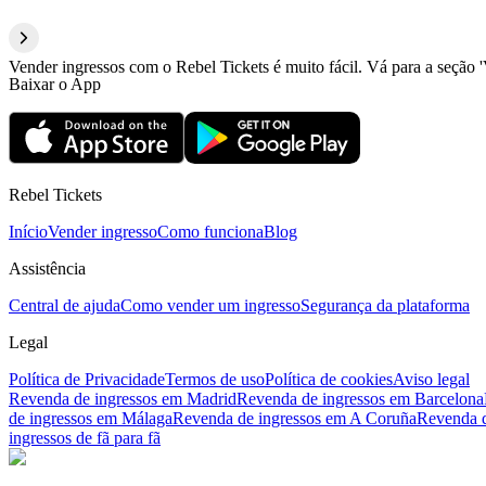
Vender ingressos com o Rebel Tickets é muito fácil. Vá para a seção '
Baixar o App
Rebel Tickets
Início
Vender ingresso
Como funciona
Blog
Assistência
Central de ajuda
Como vender um ingresso
Segurança da plataforma
Legal
Política de Privacidade
Termos de uso
Política de cookies
Aviso legal
Revenda de ingressos em Madrid
Revenda de ingressos em Barcelona
de ingressos em Málaga
Revenda de ingressos em A Coruña
Revenda d
ingressos de fã para fã