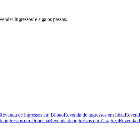
Vender Ingressos' e siga os passos.
Revenda de ingressos em Bilbao
Revenda de ingressos em Ibiza
Revenda
e ingressos em Donostia
Revenda de ingressos em Zaragoza
Revenda de