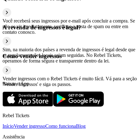
Você receberá seus ingressos por e-mail após concluir a compra. Se
não os vir imediatamente, verifique a pasta de spam ou entre em
A revenda de ingressos é legal?
contato conosco.
Sim, na maioria dos países a revenda de ingressos é legal desde que
as regulamentações locais sejam seguidas. No Rebel Tickets,
Como vender ingressos
operamos de forma segura e transparente dentro da lei.
Vender ingressos com o Rebel Tickets é muito fácil. Vá para a seção
Baixar o App
'Vender Ingressos' e siga os passos.
Rebel Tickets
Início
Vender ingresso
Como funciona
Blog
Assistência