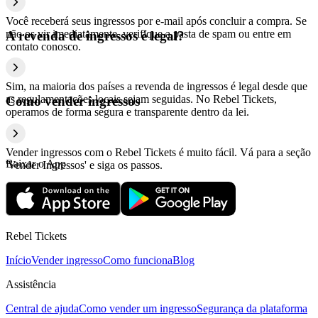
Você receberá seus ingressos por e-mail após concluir a compra. Se
não os vir imediatamente, verifique a pasta de spam ou entre em
A revenda de ingressos é legal?
contato conosco.
Sim, na maioria dos países a revenda de ingressos é legal desde que
as regulamentações locais sejam seguidas. No Rebel Tickets,
Como vender ingressos
operamos de forma segura e transparente dentro da lei.
Vender ingressos com o Rebel Tickets é muito fácil. Vá para a seção
Baixar o App
'Vender Ingressos' e siga os passos.
Rebel Tickets
Início
Vender ingresso
Como funciona
Blog
Assistência
Central de ajuda
Como vender um ingresso
Segurança da plataforma