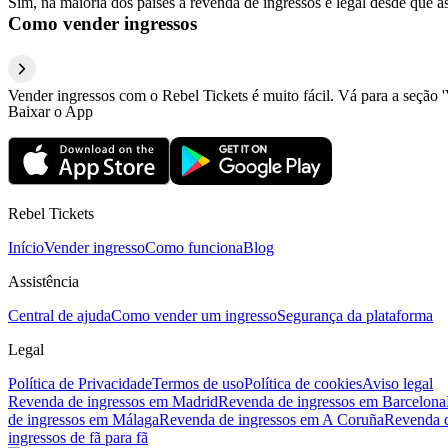
Sim, na maioria dos países a revenda de ingressos é legal desde que a
Como vender ingressos
Vender ingressos com o Rebel Tickets é muito fácil. Vá para a seção '
Baixar o App
Rebel Tickets
Início
Vender ingresso
Como funciona
Blog
Assistência
Central de ajuda
Como vender um ingresso
Segurança da plataforma
Legal
Política de Privacidade
Termos de uso
Política de cookies
Aviso legal
Revenda de ingressos em Madrid
Revenda de ingressos em Barcelona
de ingressos em Málaga
Revenda de ingressos em A Coruña
Revenda d
ingressos de fã para fã