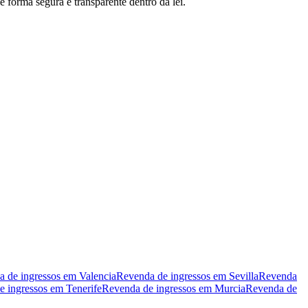
 forma segura e transparente dentro da lei.
 de ingressos em Valencia
Revenda de ingressos em Sevilla
Revenda
 ingressos em Tenerife
Revenda de ingressos em Murcia
Revenda de