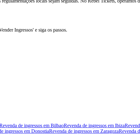
s regulamentações locais sejam seguidas. No Rebel Tickets, operamos de
Vender Ingressos' e siga os passos.
Revenda de ingressos em Bilbao
Revenda de ingressos em Ibiza
Revenda
e ingressos em Donostia
Revenda de ingressos em Zaragoza
Revenda de