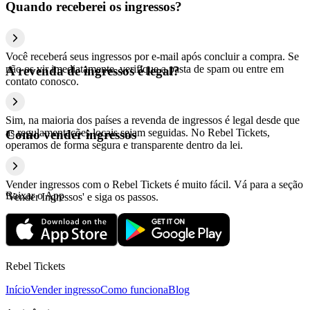
Quando receberei os ingressos?
Você receberá seus ingressos por e-mail após concluir a compra. Se
não os vir imediatamente, verifique a pasta de spam ou entre em
A revenda de ingressos é legal?
contato conosco.
Sim, na maioria dos países a revenda de ingressos é legal desde que
as regulamentações locais sejam seguidas. No Rebel Tickets,
Como vender ingressos
operamos de forma segura e transparente dentro da lei.
Vender ingressos com o Rebel Tickets é muito fácil. Vá para a seção
Baixar o App
'Vender Ingressos' e siga os passos.
Rebel Tickets
Início
Vender ingresso
Como funciona
Blog