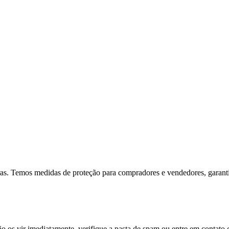
ras. Temos medidas de proteção para compradores e vendedores, garant
ão os vir imediatamente, verifique a pasta de spam ou entre em contato