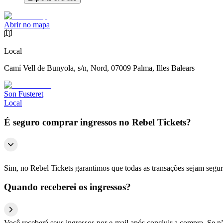
Abrir no mapa
Local
Camí Vell de Bunyola, s/n, Nord, 07009 Palma, Illes Balears
Son Fusteret
Local
É seguro comprar ingressos no Rebel Tickets?
Sim, no Rebel Tickets garantimos que todas as transações sejam segu
Quando receberei os ingressos?
Você receberá seus ingressos por e-mail após concluir a compra. Se n